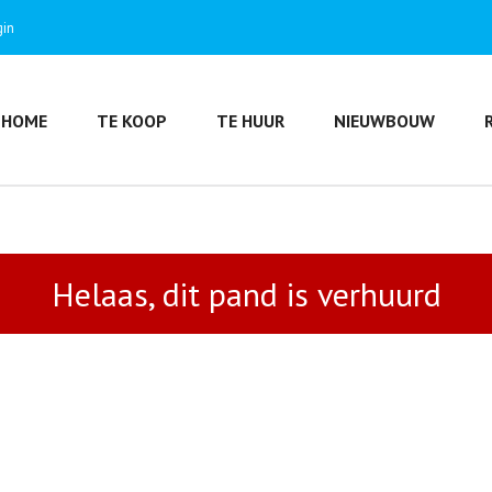
gin
HOME
TE KOOP
TE HUUR
NIEUWBOUW
Helaas, dit pand is verhuurd