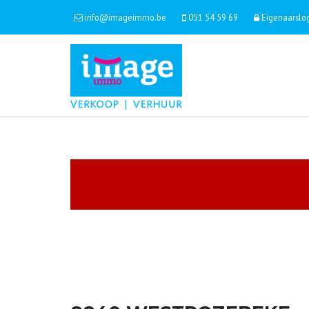
info@imageimmo.be
051 54 59 69
Eigenaarslo