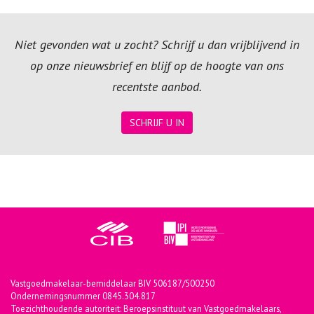
Niet gevonden wat u zocht? Schrijf u dan vrijblijvend in
op onze nieuwsbrief en blijf op de hoogte van ons
recentste aanbod.
SCHRIJF U IN
Vastgoedmakelaar-bemiddelaar BIV 506187/500250
Ondernemingsnummer 0845.304.817
Toezichthoudende autoriteit: Beroepsinstituut van Vastgoedmakelaars,