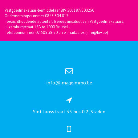
Vastgoedmakelaar-bemiddelaar BIV 506187/500250
Ondernemingsnummer 0845.304.817
Toezichthoudende autoriteit: Beroepsinstituut van Vastgoedmakelaars,
Luxemburgstraat 16B te 1000 Brussel -
Telefoonnummer 02 505 38 50 en e-mailadres (info@biv.be)
info@imageimmo.be
Sint-Jansstraat 33 bus 0.2, Staden