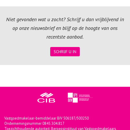
Niet gevonden wat u zocht? Schrijf u dan vrijblijvend in
op onze nieuwsbrief en blijf op de hoogte van ons
recentste aanbod.
SCHRIJF U IN
Vastgoedmakelaar-bemiddelaar BIV 506187/500250
Ondernemingsnummer 0845.304.817
Toezichthoudende autoriteit: Beroepsinstituut van Vastgoedmakelaars,