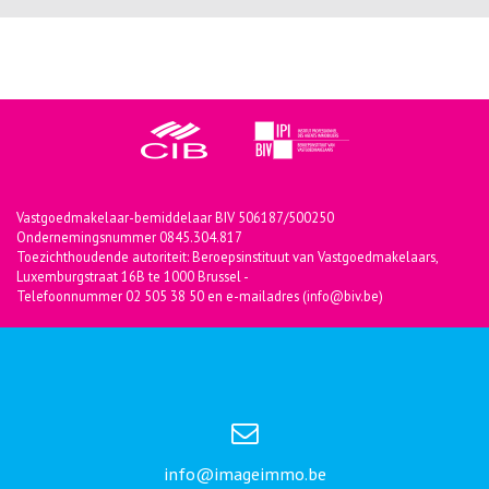
Vastgoedmakelaar-bemiddelaar BIV 506187/500250
Ondernemingsnummer 0845.304.817
Toezichthoudende autoriteit: Beroepsinstituut van Vastgoedmakelaars,
Luxemburgstraat 16B te 1000 Brussel -
Telefoonnummer 02 505 38 50 en e-mailadres (info@biv.be)
info@imageimmo.be