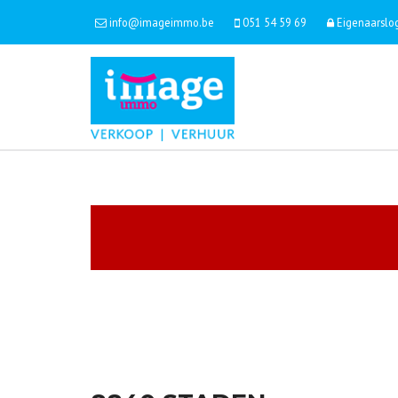
info@imageimmo.be
051 54 59 69
Eigenaarslo