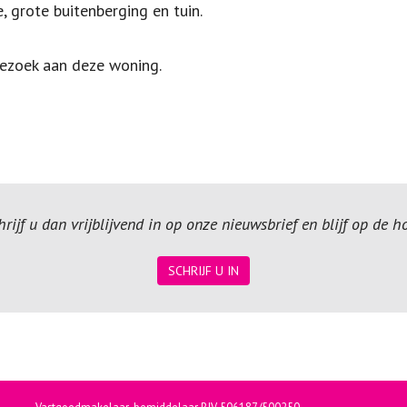
 grote buitenberging en tuin.
bezoek aan deze woning.
ijf u dan vrijblijvend in op onze nieuwsbrief en blijf op de 
SCHRIJF U IN
Vastgoedmakelaar-bemiddelaar BIV 506187/500250