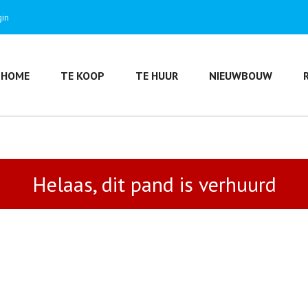
gin
HOME
TE KOOP
TE HUUR
NIEUWBOUW
Helaas, dit pand is verhuurd