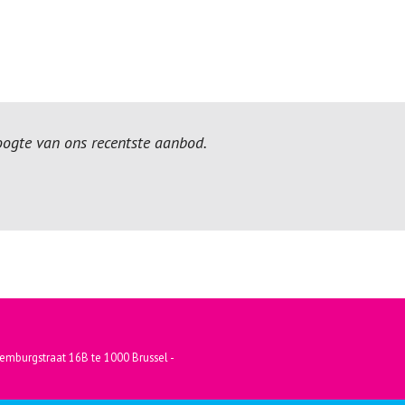
hoogte van ons recentste aanbod.
emburgstraat 16B te 1000 Brussel -