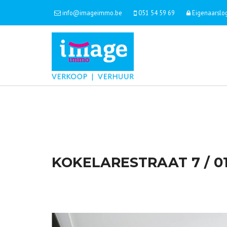
info@imageimmo.be
051 54 59 69
Eigenaarslo
KOKELARESTRAAT 7 / 01