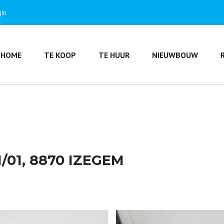
gin
HOME
TE KOOP
TE HUUR
NIEUWBOUW
/01, 8870 IZEGEM