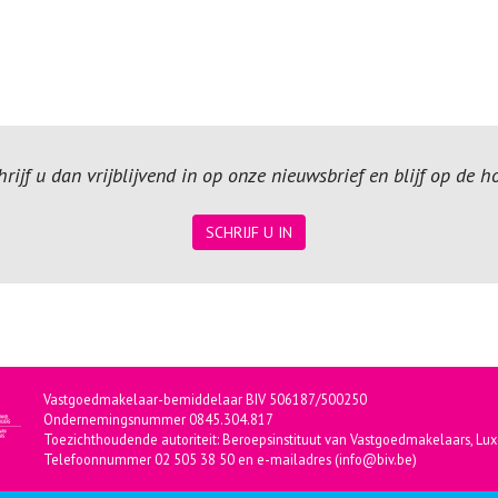
ijf u dan vrijblijvend in op onze nieuwsbrief en blijf op de 
SCHRIJF U IN
Vastgoedmakelaar-bemiddelaar BIV 506187/500250
Ondernemingsnummer 0845.304.817
Toezichthoudende autoriteit: Beroepsinstituut van Vastgoedmakelaars, Lux
Telefoonnummer 02 505 38 50 en e-mailadres (info@biv.be)