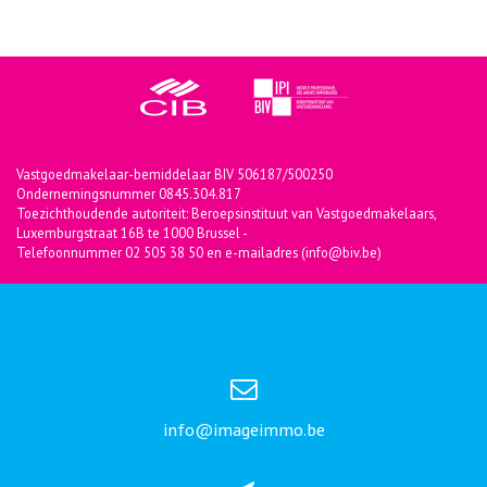
Vastgoedmakelaar-bemiddelaar BIV 506187/500250
Ondernemingsnummer 0845.304.817
Toezichthoudende autoriteit: Beroepsinstituut van Vastgoedmakelaars,
Luxemburgstraat 16B te 1000 Brussel -
Telefoonnummer 02 505 38 50 en e-mailadres (info@biv.be)
info@imageimmo.be