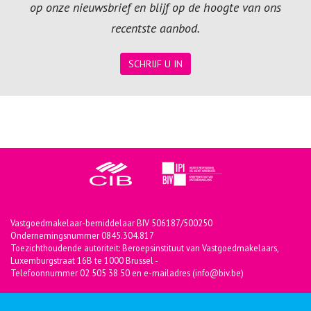
op onze nieuwsbrief en blijf op de hoogte van ons
recentste aanbod.
SCHRIJF U IN
Vastgoedmakelaar-bemiddelaar BIV 506187/500250
Ondernemingsnummer 0845.304.817
Toezichthoudende autoriteit: Beroepsinstituut van Vastgoedmakelaars,
Luxemburgstraat 16B te 1000 Brussel -
Telefoonnummer 02 505 38 50 en e-mailadres (info@biv.be)