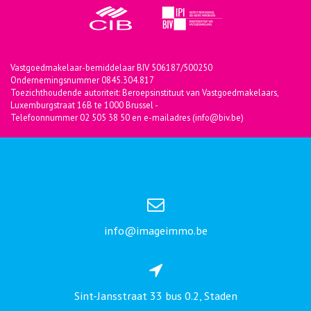
Vastgoedmakelaar-bemiddelaar BIV 506187/500250
Ondernemingsnummer 0845.304.817
Toezichthoudende autoriteit: Beroepsinstituut van Vastgoedmakelaars,
Luxemburgstraat 16B te 1000 Brussel -
Telefoonnummer 02 505 38 50 en e-mailadres (info@biv.be)
info@imageimmo.be
Sint-Jansstraat 33 bus 0.2, Staden