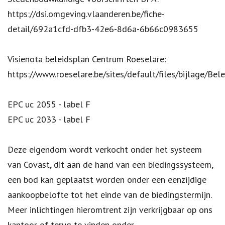
https://dsi.omgeving.vlaanderen.be/fiche-
detail/692a1cfd-dfb3-42e6-8d6a-6b66c0983655
Visienota beleidsplan Centrum Roeselare:
https://www.roeselare.be/sites/default/files/bijlage/Be
EPC uc 2055 - label F
EPC uc 2033 - label F
Deze eigendom wordt verkocht onder het systeem
van Covast, dit aan de hand van een biedingssysteem,
een bod kan geplaatst worden onder een eenzijdige
aankoopbelofte tot het einde van de biedingstermijn.
Meer inlichtingen hieromtrent zijn verkrijgbaar op ons
kantoor of terug te vinden onder