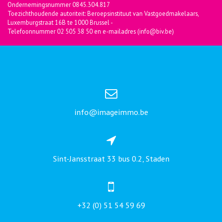
Ondernemingsnummer 0845.304.817
Toezichthoudende autoriteit: Beroepsinstituut van Vastgoedmakelaars,
Luxemburgstraat 16B te 1000 Brussel -
Telefoonnummer 02 505 38 50 en e-mailadres (info@biv.be)
info@imageimmo.be
Sint-Jansstraat 33 bus 0.2, Staden
+32 (0) 51 54 59 69