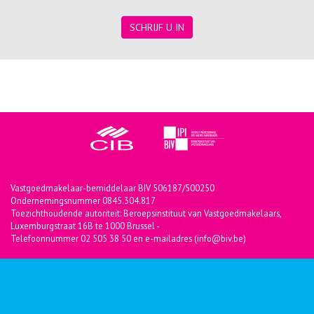
SCHRIJF U IN
Vastgoedmakelaar-bemiddelaar BIV 506187/500250
Ondernemingsnummer 0845.304.817
Toezichthoudende autoriteit: Beroepsinstituut van Vastgoedmakelaars,
Luxemburgstraat 16B te 1000 Brussel -
Telefoonnummer 02 505 38 50 en e-mailadres (info@biv.be)