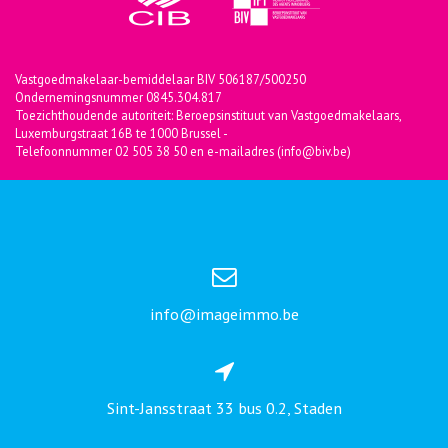
Vastgoedmakelaar-bemiddelaar BIV 506187/500250
Ondernemingsnummer 0845.304.817
Toezichthoudende autoriteit: Beroepsinstituut van Vastgoedmakelaars,
Luxemburgstraat 16B te 1000 Brussel -
Telefoonnummer 02 505 38 50 en e-mailadres (info@biv.be)
info@imageimmo.be
Sint-Jansstraat 33 bus 0.2, Staden