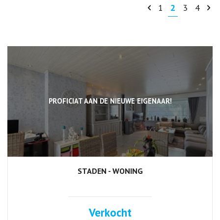
1
2
3
4
PROFICIAT AAN DE NIEUWE EIGENAAR!
STADEN - WONING
3
1
Ja
Verkocht