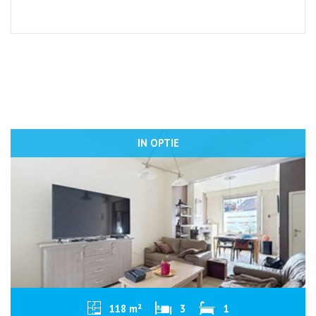
IN OPTIE
118 m²
3
1