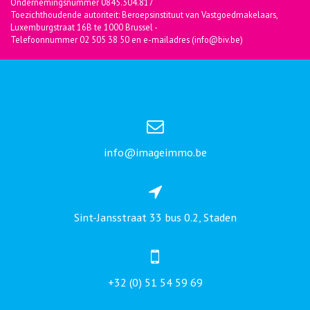
Ondernemingsnummer 0845.304.817
Toezichthoudende autoriteit: Beroepsinstituut van Vastgoedmakelaars,
Luxemburgstraat 16B te 1000 Brussel -
Telefoonnummer 02 505 38 50 en e-mailadres (info@biv.be)
info@imageimmo.be
Sint-Jansstraat 33 bus 0.2, Staden
+32 (0) 51 54 59 69