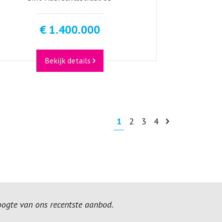
€ 1.400.000
Bekijk details
1
2
3
4
hoogte van ons recentste aanbod.