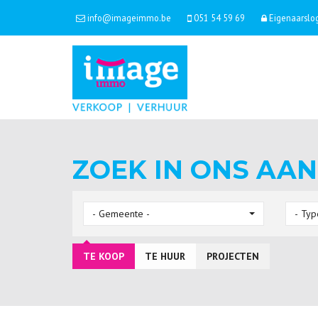
info@imageimmo.be
051 54 59 69
Eigenaarslo
ZOEK IN ONS AA
- Gemeente -
- Typ
TE KOOP
TE HUUR
PROJECTEN