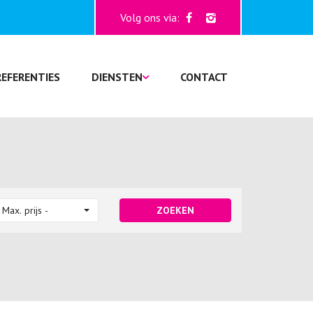
Volg ons via:
REFERENTIES
DIENSTEN
CONTACT
 Max. prijs -
ZOEKEN