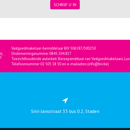
SCHRIJF U IN
Vastgoedmakelaar-bemiddelaar BIV 506187/500250
Ondernemingsnummer 0845.304.817
Toezichthoudende autoriteit: Beroepsinstituut van Vastgoedmakelaars, Lux
Telefoonnummer 02 505 38 50 en e-mailadres (info@biv.be)
Sint-Jansstraat 33 bus 0.2, Staden