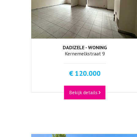
DADIZELE - WONING
4
1
Kernemelkstraat 9
€ 120.000
Bekijk details