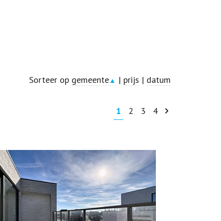
Sorteer op
gemeente
|
prijs
|
datum
▲
1
2
3
4