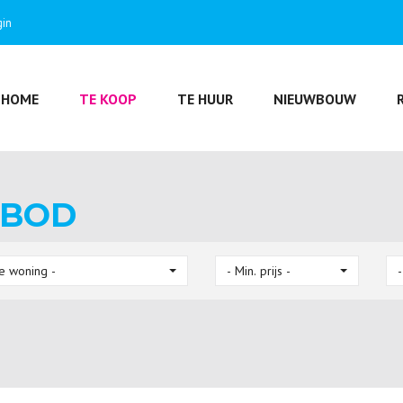
gin
HOME
TE KOOP
TE HUUR
NIEUWBOUW
NBOD
e woning -
- Min. prijs -
-